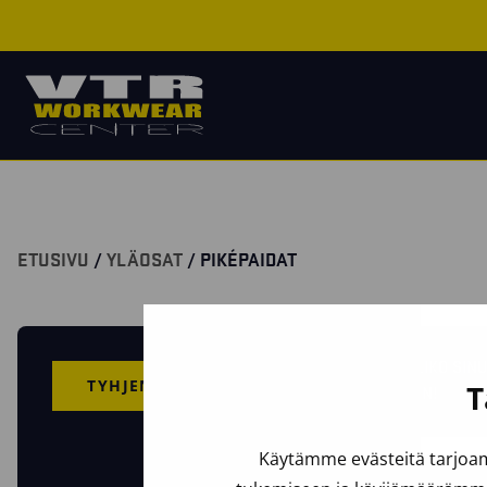
ETUSIVU
/
YLÄOSAT
/ PIKÉPAIDAT
TULIKO SIN
TYHJENNÄ VALINNAT
T
PIAN!
Käytämme evästeitä tarjoam