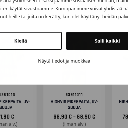
analysoimiseen. Lisäksi jaamme sosiaalisen median, mainos
LE
iten käytät sivustoamme. Kumppanimme voivat yhdistää näit
anut heille tai joita on kerätty, kun olet käyttänyt heidän palv
Kiellä
Salli kaikki
Näytä tiedot ja muokkaa
4281013
33911011
PIKEEPAITA, UV-
HIGHVIS PIKEEPAITA, UV-
HIGH
SUOJA
SUOJA
HINTALUOKKA:
71,90
€
66,90
€
–
68,90
€
7
lman alv.)
(ilman alv.)