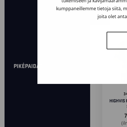
tukemiseen ja kävijämäärämme 
LAJITTE
kumppaneillemme tietoja siitä, m
joita olet ant
PIKÉPAIDAT
3
HIGHVIS 
(i