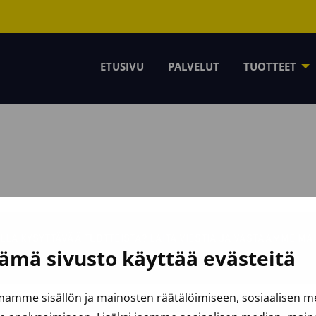
ETUSIVU
PALVELUT
TUOTTEET
ULLA KYSYTTÄVÄÄ TUOTTEISTA? LAITA VIESTIÄ JA VASTAAMME M
ämä sivusto käyttää evästeitä
amme sisällön ja mainosten räätälöimiseen, sosiaalisen 