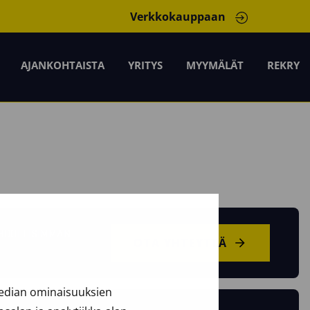
Verkkokauppaan
AJANKOHTAISTA
YRITYS
MYYMÄLÄT
REKRY
AHDOLLISIMMAN
OTA YHTEYTTÄ
median ominaisuuksien