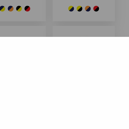
35291050
33071035
ISTEN PIKEEPAITA
NAISTEN PIKEEPAITA
35,50
€
24,90
€
(ilman alv.)
(ilman alv.)