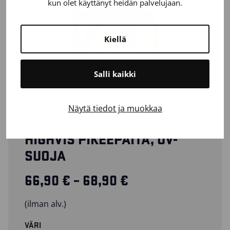
kun olet käyttänyt heidän palvelujaan.
Kiellä
Salli kaikki
Näytä tiedot ja muokkaa
33911011
HIGHVIS PIKEEPAITA, UV-
SUOJA
Hintaluokka: 66,
66,90
€
–
68,90
€
(ilman alv.)
VÄRI