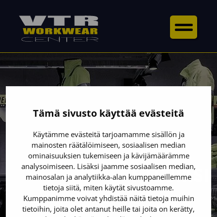
Tämä sivusto käyttää evästeitä
Käytämme evästeitä tarjoamamme sisällön ja
mainosten räätälöimiseen, sosiaalisen median
TYÖVAATTEET AMMATTITAIDOLLA
ominaisuuksien tukemiseen ja kävijämäärämme
analysoimiseen. Lisäksi jaamme sosiaalisen median,
PUEMME SANAT TEOIKSI
mainosalan ja analytiikka-alan kumppaneillemme
tietoja siitä, miten käytät sivustoamme.
Kumppanimme voivat yhdistää näitä tietoja muihin
tietoihin, joita olet antanut heille tai joita on kerätty,