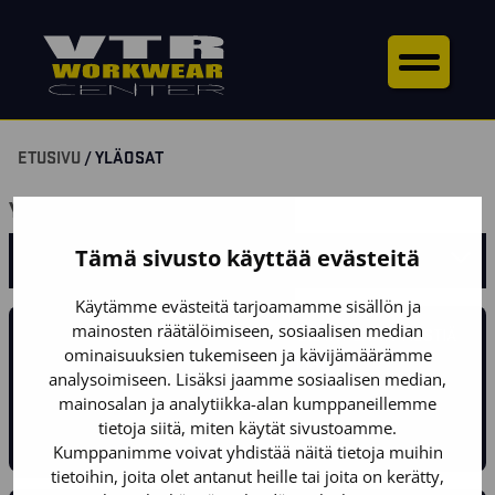
ETUSIVU
/ YLÄOSAT
YLÄOSAT
Tämä sivusto käyttää evästeitä
SUODATA TUOTTEITA
Käytämme evästeitä tarjoamamme sisällön ja
mainosten räätälöimiseen, sosiaalisen median
TULIKO SINULLA KYSYTTÄVÄÄ TUOTTEISTA? LAITA VIESTIÄ
ominaisuuksien tukemiseen ja kävijämäärämme
JA VASTAAMME MAHDOLLISIMMAN PIAN!
analysoimiseen. Lisäksi jaamme sosiaalisen median,
mainosalan ja analytiikka-alan kumppaneillemme
OTA YHTEYTTÄ
tietoja siitä, miten käytät sivustoamme.
Kumppanimme voivat yhdistää näitä tietoja muihin
tietoihin, joita olet antanut heille tai joita on kerätty,