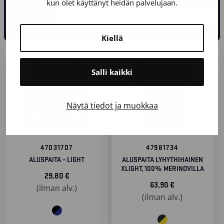
kun olet käyttänyt heidän palvelujaan.
LAJITTELE
Kiellä
Salli kaikki
Näytä tiedot ja muokkaa
47031707
47981734
ALUSPAITA – LIGHT
ALUSPAITA LYHYTHIHAINEN
XLIGHT, 100% MERINOVILLA
29,80
€
63,90
€
(ilman alv.)
(ilman alv.)