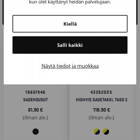
kun olet käyttänyt heidän palvelujaan.
LAJITTELE
Kiellä
Salli kaikki
Näytä tiedot ja muokkaa
18661946
43262005
SADEHOUSUT
HIGHVIS SADETAKKI, TASO 3
61,90
€
118,90
€
(ilman alv.)
(ilman alv.)