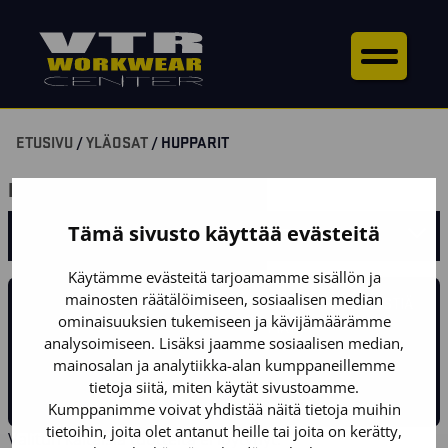
ETUSIVU
/
YLÄOSAT
/ HUPPARIT
HUPPARIT
Tämä sivusto käyttää evästeitä
SUODATA TUOTTEITA
Käytämme evästeitä tarjoamamme sisällön ja
mainosten räätälöimiseen, sosiaalisen median
TULIKO SINULLA KYSYTTÄVÄÄ TUOTTEISTA? LAITA VIESTIÄ
ominaisuuksien tukemiseen ja kävijämäärämme
JA VASTAAMME MAHDOLLISIMMAN PIAN!
analysoimiseen. Lisäksi jaamme sosiaalisen median,
mainosalan ja analytiikka-alan kumppaneillemme
OTA YHTEYTTÄ
tietoja siitä, miten käytät sivustoamme.
Kumppanimme voivat yhdistää näitä tietoja muihin
tietoihin, joita olet antanut heille tai joita on kerätty,
Valitun kaltaisia tuotteita ei löytynyt.