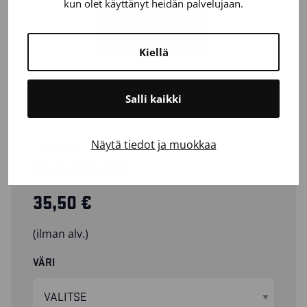
kun olet käyttänyt heidän palvelujaan.
Kiellä
Salli kaikki
Näytä tiedot ja muokkaa
35281050
PIKEEPAITA
35,50
€
(ilman alv.)
VÄRI