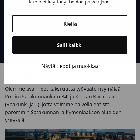
kun olet käyttänyt heidän palvelujaan.
Kiellä
Salli kaikki
Näytä tiedot ja muokkaa
VTR-WORKWEAR CENTER KASVAA
Olemme avanneet kaksi uutta työvaatemyymälää
Poriin (Satakunnankatu 34) ja Kotkan Karhulaan
(Raakunkuja 3), jotta voimme palvella entistä
paremmin Satakunnan ja Kymenlaakson alueiden
yrityksiä.