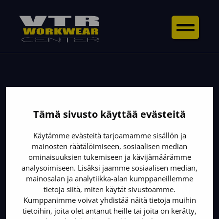
Tämä sivusto käyttää evästeitä
Käytämme evästeitä tarjoamamme sisällön ja
UUDET TYÖVAATEMYYMÄLÄT
mainosten räätälöimiseen, sosiaalisen median
ominaisuuksien tukemiseen ja kävijämäärämme
VTR-KETJU LAAJENI
analysoimiseen. Lisäksi jaamme sosiaalisen median,
mainosalan ja analytiikka-alan kumppaneillemme
KOTKAAN & PORIIN
tietoja siitä, miten käytät sivustoamme.
Kumppanimme voivat yhdistää näitä tietoja muihin
tietoihin, joita olet antanut heille tai joita on kerätty,