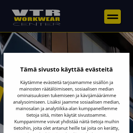
Tämä sivusto käyttää evästeitä
VTR-WORKWEAR CENTER LAPPEENRANTA
Käytämme evästeitä tarjoamamme sisällön ja
mainosten räätälöimiseen, sosiaalisen median
TYÖVAATTEET JA
ominaisuuksien tukemiseen ja kävijämäärämme
analysoimiseen. Lisäksi jaamme sosiaalisen median,
TURVAKENGÄT
mainosalan ja analytiikka-alan kumppaneillemme
tietoja siitä, miten käytät sivustoamme.
LAPPEENRANNASSA
Kumppanimme voivat yhdistää näitä tietoja muihin
tietoihin, joita olet antanut heille tai joita on kerätty,