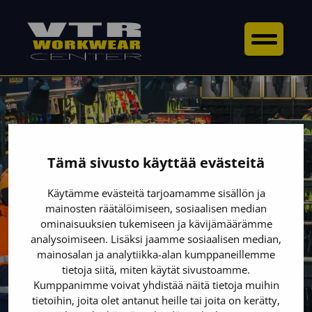
Tämä sivusto käyttää evästeitä
VTR-WORKWEAR CENTER KUOPIO
Käytämme evästeitä tarjoamamme sisällön ja
mainosten räätälöimiseen, sosiaalisen median
TYÖVAATTEET JA
ominaisuuksien tukemiseen ja kävijämäärämme
analysoimiseen. Lisäksi jaamme sosiaalisen median,
TURVAKENGÄT
mainosalan ja analytiikka-alan kumppaneillemme
tietoja siitä, miten käytät sivustoamme.
KUOPIOSSA
Kumppanimme voivat yhdistää näitä tietoja muihin
tietoihin, joita olet antanut heille tai joita on kerätty,