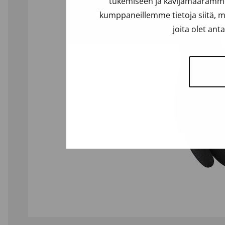
tukemiseen ja kävijämäärämme 
kumppaneillemme tietoja siitä, m
joita olet ant