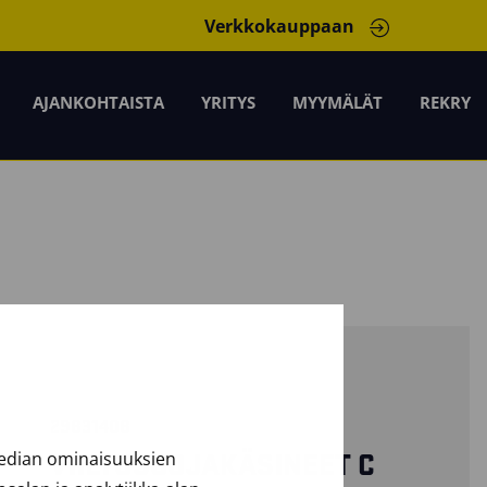
Verkkokauppaan
AJANKOHTAISTA
YRITYS
MYYMÄLÄT
REKRY
29831408
median ominaisuuksien
VIILTOSUOJAKÄSINEET C