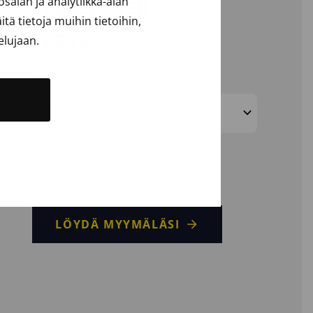
alan ja analytiikka-alan
VUORELLINEN
ä tietoja muihin tietoihin,
13,50
€
elujaan.
(ilman alv.)
KOKO
KOKO-OPAS
LÖYDÄ MYYMÄLÄSI