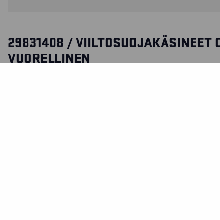
29831408 / VIILTOSUOJAKÄSINEET 
VUORELLINEN
Vedenkestävät ja vuoratut viiltosuojakäsineet, luokka C, la
Käsineissä on todella hyvä pito ja soveltuvat kylmiin ja kos
olosuhteisiin, joissa viiltosuojariski on olemassa. Sertifioi
kosketuslämmölle.
SERTIFIKAATIT
MATERIAALI JA PESUOHJEET
TOIMINNOT