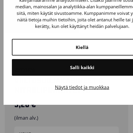
kävijämäärämme analysoimiseen. Lisäksi jaamme sosia
median, mainosalan ja analytiikka-alan kumppaneillemme
siitä, miten käytät sivustoamme. Kumppanimme voivat y
näitä tietoja muihin tietoihin, joita olet antanut heille tai 
kerätty, kun olet käyttänyt heidän palvelujaan.
Kiellä
Salli kaikki
29731470
VIILTOSUOJAKÄSINEET B,
Näytä tiedot ja muokkaa
NITRIILIPINNOITETTU
9,20
€
(ilman alv.)