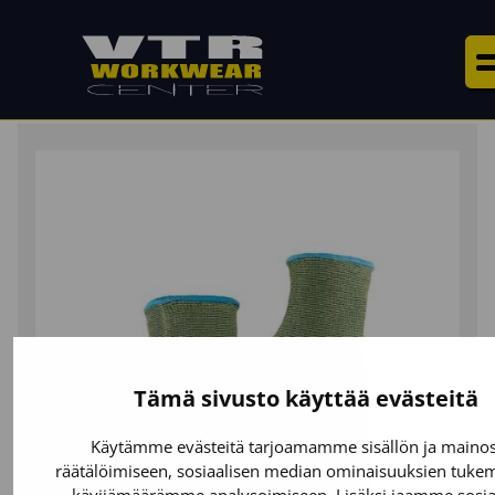
ETUSIVU
/
HANSKAT
/
VIILTOSUOJAHANSKAT
/ VIILTOS
B, NITRIILIPINNOITETTU
Tämä sivusto käyttää evästeitä
Käytämme evästeitä tarjoamamme sisällön ja maino
räätälöimiseen, sosiaalisen median ominaisuuksien tukem