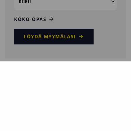
KOKO
KOKO-OPAS
LÖYDÄ MYYMÄLÄSI
29731470 / VIILTOSUOJAKÄSINEET B,
NITRIILIPINNOITETTU
Ohuet, mutta kestävät viiltosuojakäsineet erittäin
hyvällä istuvuudella. Viiltosuojaluokka B. Käsineet on
pinnoitettu vaahdotetulla nitriilillä ja niissä on sileä
mikrovaahtopinta. Sopii käyttäjälle, joka vaatii
käsineiltään äärimmäistä kulutuskestävyyttä ja
joustavuutta. Käsineet soveltuvat suurta tarkkuutta
vaativiin työtehtäviin viiltosuojauksesta tinkimättä.