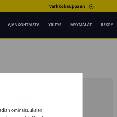
Verkkokauppaan
AJANKOHTAISTA
YRITYS
MYYMÄLÄT
REKRY
22883900
median ominaisuuksien
TYÖKÄSINEET