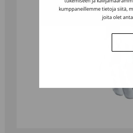
tukemiseen ja kävijämäärämme 
kumppaneillemme tietoja siitä, m
joita olet ant