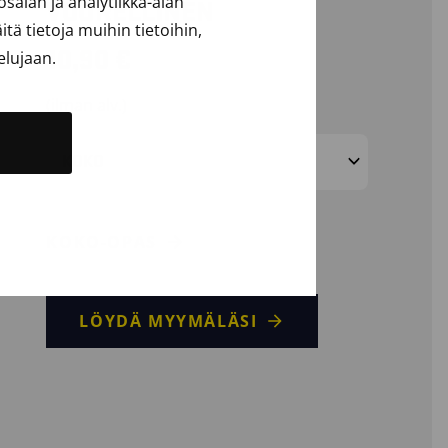
alan ja analytiikka-alan
VUORELLINEN
ä tietoja muihin tietoihin,
10,90
€
elujaan.
(ilman alv.)
KOKO
KOKO-OPAS
LÖYDÄ MYYMÄLÄSI