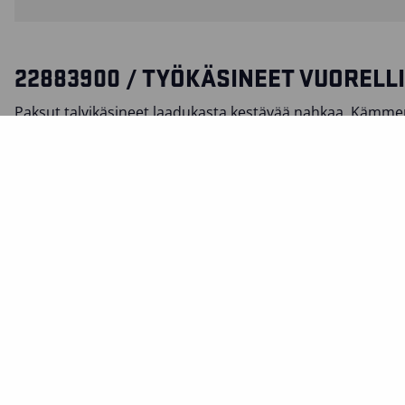
22883900 / TYÖKÄSINEET VUORELL
Paksut talvikäsineet laadukasta kestävää nahkaa. Kämmen
Korkea ranneke suojaa kipinäroiskeilta. Joustava ja kevyt
polyesterifleecevuori. Myydään 6 kpl paketissa.
SERTIFIKAATIT
MATERIAALI JA PESUOHJEET
TOIMINNOT