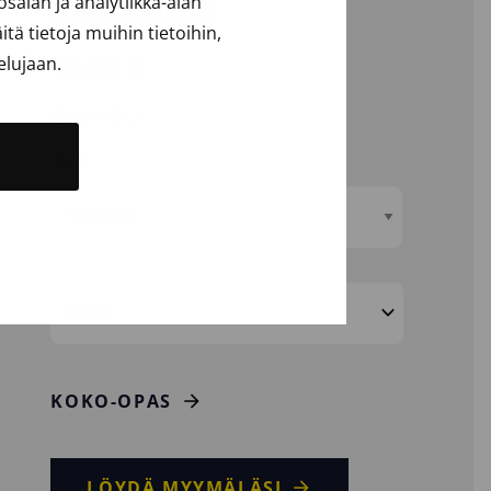
alan ja analytiikka-alan
BEACH CLUB
ä tietoja muihin tietoihin,
16,90
€
elujaan.
(ilman alv.)
VÄRI
KOKO
KOKO-OPAS
LÖYDÄ MYYMÄLÄSI