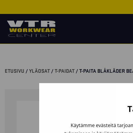
ETUSIVU
/
YLÄOSAT
/
T-PAIDAT
/ T-PAITA BLÅKLÄDER B
T
Käytämme evästeitä tarjoam