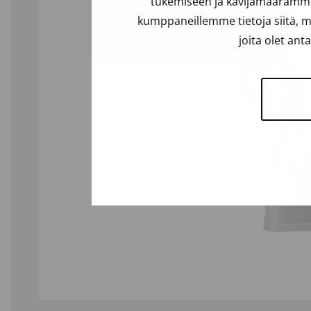
tukemiseen ja kävijämäärämme 
kumppaneillemme tietoja siitä, m
joita olet ant