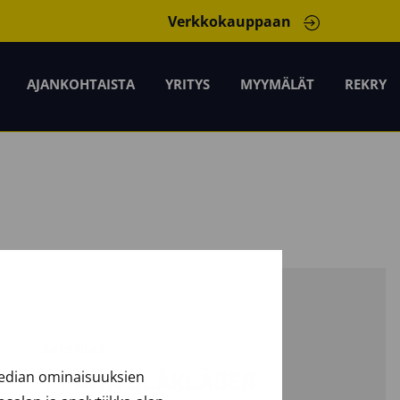
Verkkokauppaan
AJANKOHTAISTA
YRITYS
MYYMÄLÄT
REKRY
94191042
median ominaisuuksien
T-PAITA BLÅKLÄDER