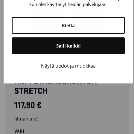
kun olet käyttänyt heidän palvelujaan.
Kiellä
Salli kaikki
Näytä tiedot ja muokkaa
15981343
RIIPPUTASKUSHORTSIT
STRETCH
117,90
€
(ilman alv.)
VÄRI