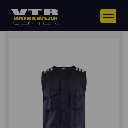
ETUSIVU
/
YLÄOSAT
/
LIIVIT
/ RIIPPUTASKULIIVI
LUONTAINEN PALOSUOJAUS