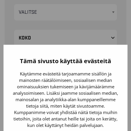
KOKO
KOKO-OPAS
Tämä sivusto käyttää evästeitä
LÖYDÄ MYYMÄLÄSI
Käytämme evästeitä tarjoamamme sisällön ja
mainosten räätälöimiseen, sosiaalisen median
ominaisuuksien tukemiseen ja kävijämäärämme
analysoimiseen. Lisäksi jaamme sosiaalisen median,
mainosalan ja analytiikka-alan kumppaneillemme
30391512 / RIIPPUTASKULIIVI LUONTAINEN
tietoja siitä, miten käytät sivustoamme.
PALOSUOJAUS
Kumppanimme voivat yhdistää näitä tietoja muihin
tietoihin, joita olet antanut heille tai joita on kerätty,
Riipputaskuliivi pehmeää, joustavaa materiaalia, joka
kun olet käyttänyt heidän palvelujaan.
on myös kestävää. Suosittu malli asentajille ja