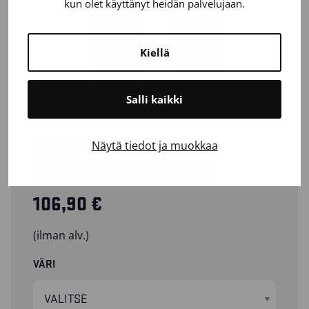
kun olet käyttänyt heidän palvelujaan.
Kiellä
Salli kaikki
Näytä tiedot ja muokkaa
15301370
RIIPPUTASKUHOUSUT
106,90
€
(ilman alv.)
VÄRI