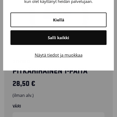
kun olet käyttänyt heidän palvelujaan.
Kiellä
Salli kaikki
Näytä tiedot ja muokkaa
33141032
PITKÄHIHAINEN T-PAITA
28,50
€
(ilman alv.)
VÄRI