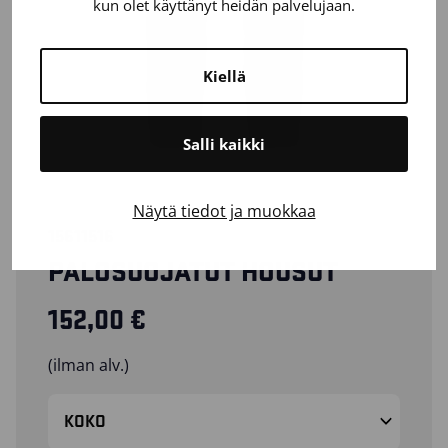
kun olet käyttänyt heidän palvelujaan.
Kiellä
Salli kaikki
Näytä tiedot ja muokkaa
15611516
PALOSUOJATUT HOUSUT
152,00
€
(ilman alv.)
KOKO