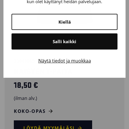
kun olet käyttänyt heidän palvelujaan.
Kiellä
Salli kaikki
Näytä tiedot ja muokkaa
33041059
NAISTEN T-PAITA
18,50
€
(ilman alv.)
KOKO-OPAS
LÖYDÄ MYYMÄLÄSI