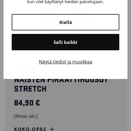
kun olet käyttänyt heidän palvelujaan.
Kiellä
Salli kaikki
Näytä tiedot ja muokkaa
71291845
NAISTEN PIRAATTIHOUSUT
STRETCH
84,90
€
(ilman alv.)
KOKO-OPAS