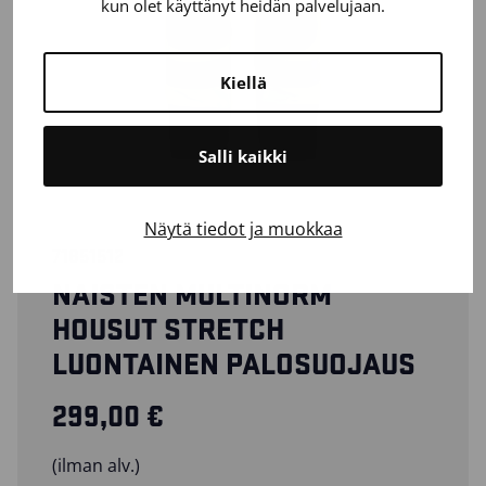
kun olet käyttänyt heidän palvelujaan.
Kiellä
Salli kaikki
Näytä tiedot ja muokkaa
71851512
NAISTEN MULTINORM
HOUSUT STRETCH
LUONTAINEN PALOSUOJAUS
299,00
€
(ilman alv.)