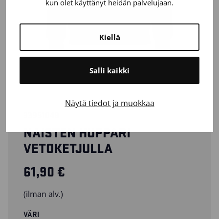
kun olet käyttänyt heidän palvelujaan.
Kiellä
Salli kaikki
Näytä tiedot ja muokkaa
33951048
NAISTEN HUPPARI
VETOKETJULLA
61,90
€
(ilman alv.)
VÄRI