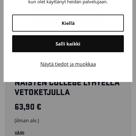
kun olet käyttänyt heidän palvelujaan.
Kiellä
Salli kaikki
Näytä tiedot ja muokkaa
35661158
NAISTEN COLLEGE LYHYELLÄ
VETOKETJULLA
63,90
€
(ilman alv.)
VÄRI