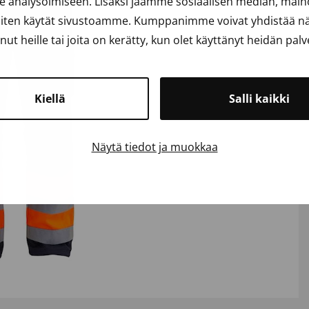
analysoimiseen. Lisäksi jaamme sosiaalisen median, mainos
iten käytät sivustoamme. Kumppanimme voivat yhdistää näit
anut heille tai joita on kerätty, kun olet käyttänyt heidän palv
Kiellä
Salli kaikki
Näytä tiedot ja muokkaa