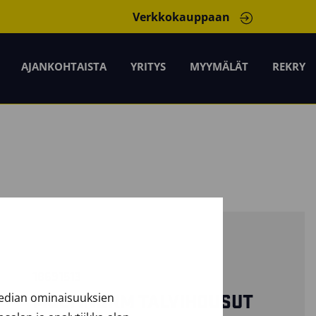
Verkkokauppaan
AJANKOHTAISTA
YRITYS
MYYMÄLÄT
REKRY
18691513
median ominaisuuksien
MULTINORM TALVIHOUSUT