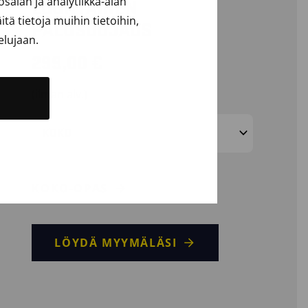
alan ja analytiikka-alan
LUONTAINEN
ä tietoja muihin tietoihin,
PALOSUOJAUS
elujaan.
299,00
€
(ilman alv.)
KOKO
KOKO-OPAS
LÖYDÄ MYYMÄLÄSI