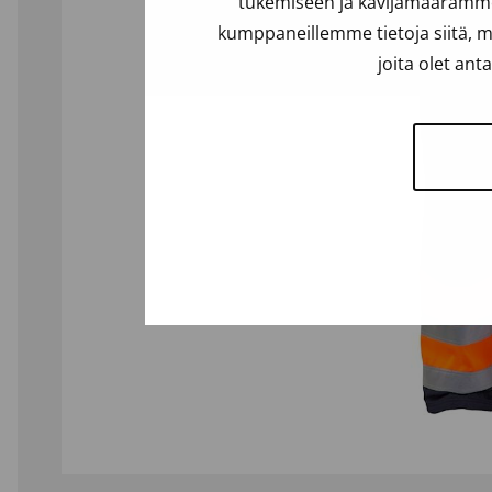
tukemiseen ja kävijämäärämme 
kumppaneillemme tietoja siitä, m
joita olet ant