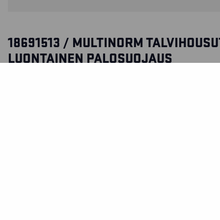
18691513 / MULTINORM TALVIHOUSU
LUONTAINEN PALOSUOJAUS
Multinorm talvihousut tarjoavat äärimmäistä suojaa vaat
työolosuhteissa. Talvihousut kulutusta kestävällä materiaal
käytännöllisillä taskuratkaisuilla. CORDURA®/Kevlar® -vah
Sertifioitu EN ISO 20471, EN 1149-5, IEC 61482-2, EN 342, 
11611, EN 13034 PB [6]. ATPV: 43,0 cal/cm².
SERTIFIKAATIT
MATERIAALI JA PESUOHJEET
TOIMINNOT