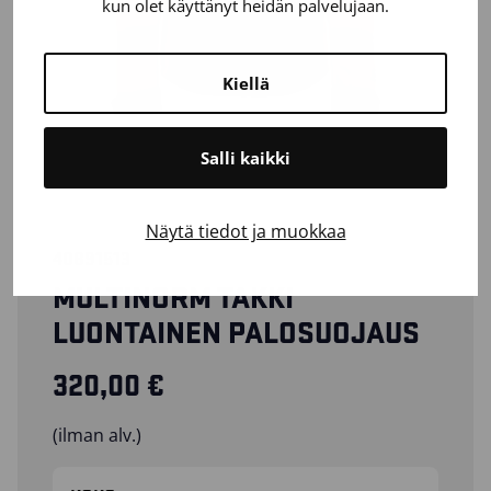
kun olet käyttänyt heidän palvelujaan.
Kiellä
Salli kaikki
Näytä tiedot ja muokkaa
40891513
MULTINORM TAKKI
LUONTAINEN PALOSUOJAUS
320,00
€
(ilman alv.)