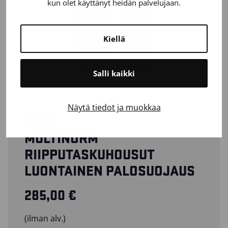
kun olet käyttänyt heidän palvelujaan.
Kiellä
Salli kaikki
Näytä tiedot ja muokkaa
14891513
MULTINORM
RIIPPUTASKUHOUSUT
LUONTAINEN PALOSUOJAUS
285,00
€
(ilman alv.)