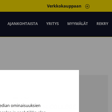
Verkkokauppaan
AJANKOHTAISTA
YRITYS
MYYMÄLÄT
REKRY
30871762
median ominaisuuksien
MULTINORM COLLEGE