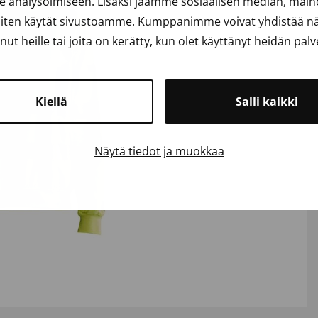
analysoimiseen. Lisäksi jaamme sosiaalisen median, mainos
iten käytät sivustoamme. Kumppanimme voivat yhdistää näit
anut heille tai joita on kerätty, kun olet käyttänyt heidän palv
Kiellä
Salli kaikki
Näytä tiedot ja muokkaa