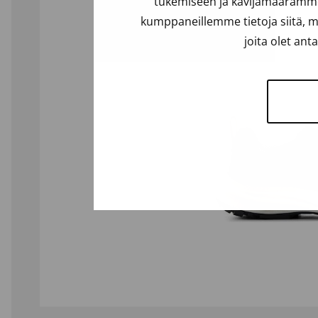
tukemiseen ja kävijämäärämme 
kumppaneillemme tietoja siitä, m
joita olet ant