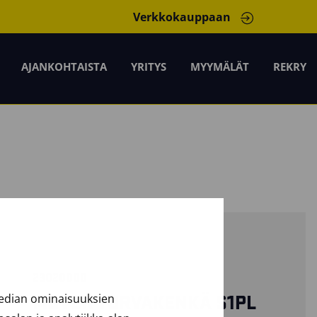
Verkkokauppaan
AJANKOHTAISTA
YRITYS
MYYMÄLÄT
REKRY
23020000
median ominaisuuksien
MOVER TURVAKENKÄ S1PL