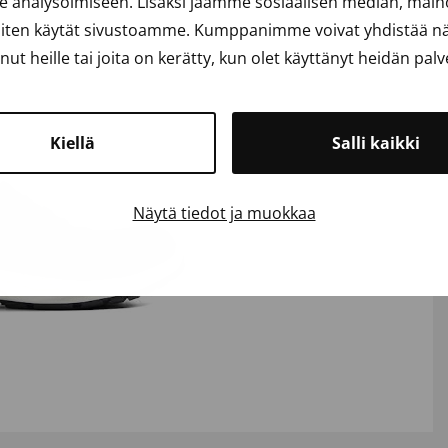
analysoimiseen. Lisäksi jaamme sosiaalisen median, mainos
iten käytät sivustoamme. Kumppanimme voivat yhdistää näit
anut heille tai joita on kerätty, kun olet käyttänyt heidän palv
Kiellä
Salli kaikki
Näytä tiedot ja muokkaa