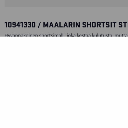
10941330 / MAALARIN SHORTSIT S
Hyvännäköinen shortsimalli, joka kestää kulutusta, mutta
ja joustava. Materiaali on kevyttä ripstop-kangasta, jonka 
kulutuksenkestävyys ovat hyvät. Haaroissa joustavat osiot,
liikkuvuutta. Shortseissa on CORDURA®-vahvistettu last
ja sisäpuolella verkkokankainen puhelintasku.
SERTIFIKAATIT
MATERIAALI JA PESUOHJEET
TOIMINNOT