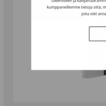
tukemiseen ja kävijämäärämme 
kumppaneillemme tietoja siitä, m
joita olet ant