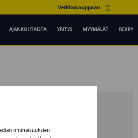
Verkkokauppaan
AJANKOHTAISTA
YRITYS
MYYMÄLÄT
REKRY
10941330
median ominaisuuksien
MAALARIN SHORTSIT