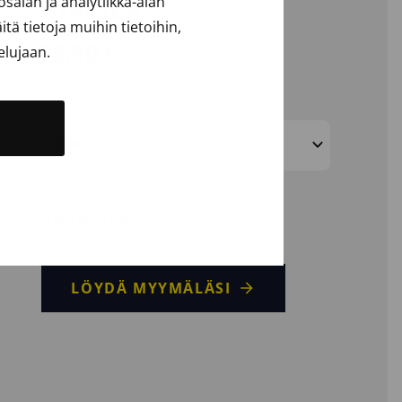
alan ja analytiikka-alan
STRETCH
ä tietoja muihin tietoihin,
76,90
€
elujaan.
(ilman alv.)
KOKO
KOKO-OPAS
LÖYDÄ MYYMÄLÄSI