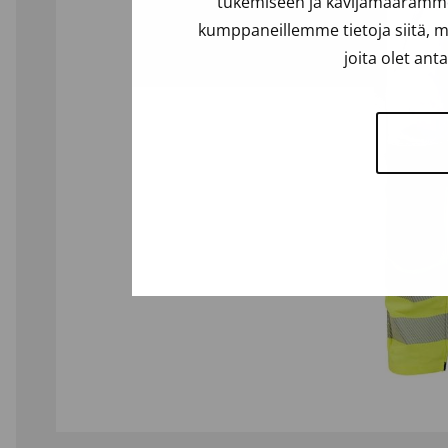
tukemiseen ja kävijämäärämme 
kumppaneillemme tietoja siitä, m
joita olet ant