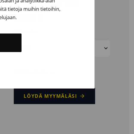
alan ja analytiikka-alan
HOUSUT STRETCH
ä tietoja muihin tietoihin,
132,90
€
elujaan.
(ilman alv.)
KOKO
KOKO-OPAS
LÖYDÄ MYYMÄLÄSI