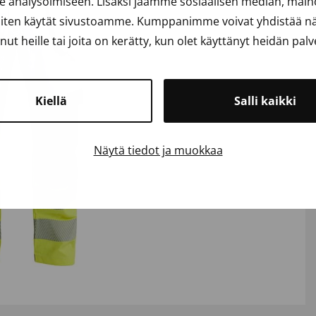
analysoimiseen. Lisäksi jaamme sosiaalisen median, mainos
iten käytät sivustoamme. Kumppanimme voivat yhdistää näit
anut heille tai joita on kerätty, kun olet käyttänyt heidän palv
Kiellä
Salli kaikki
Näytä tiedot ja muokkaa