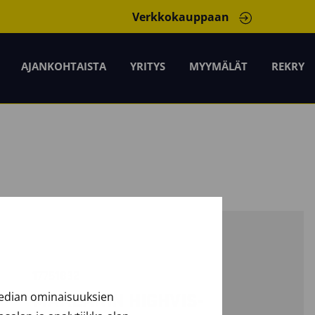
Verkkokauppaan
AJANKOHTAISTA
YRITYS
MYYMÄLÄT
REKRY
17751832
median ominaisuuksien
MAALARIN HIGHVIS-