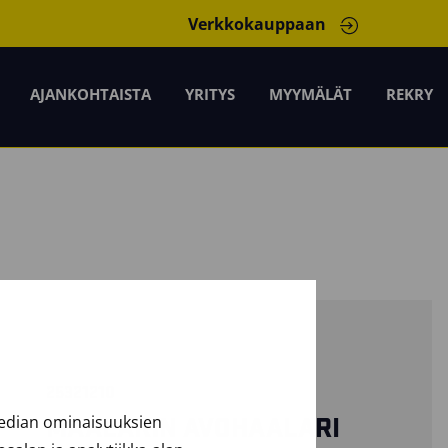
Verkkokauppaan
AJANKOHTAISTA
YRITYS
MYYMÄLÄT
REKRY
25321210
median ominaisuuksien
MAALARIN AVOHAALARI