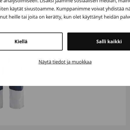
analysoimiseen. Lisäksi jaamme sosiaalisen median, mainos
iten käytät sivustoamme. Kumppanimme voivat yhdistää näit
anut heille tai joita on kerätty, kun olet käyttänyt heidän palv
Kiellä
Salli kaikki
Näytä tiedot ja muokkaa