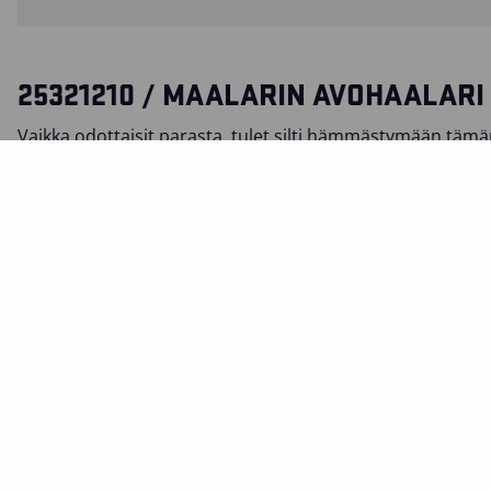
25321210 / MAALARIN AVOHAALARI
Vaikka odottaisit parasta, tulet silti hämmästymään täm
mukavuutta ja toimivuutta. Joustavan selkäosan ansiosta 
vaiheessa rajoita liikkeitäsi ja kaikille työkaluille löytyy v
säilytyspaikkansa. Neljä vahvistettua riipputaskua ja pens
Palkeelliset etutaskut riipputaskujen alla. Säätömahdolli
SERTIFIKAATIT
MATERIAALI JA PESUOHJEET
TOIMINNOT