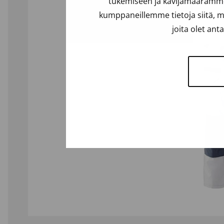
tukemiseen ja kävijämäärämme 
kumppaneillemme tietoja siitä, m
joita olet ant