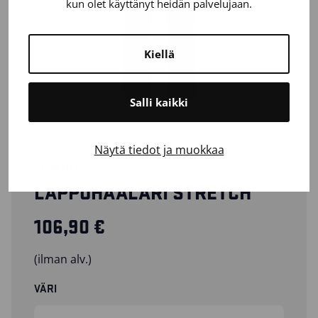
kun olet käyttänyt heidän palvelujaan.
Kiellä
Salli kaikki
Näytä tiedot ja muokkaa
26441832
LAPPUHAALARI STRETCH
106,90
€
(ilman alv.)
VÄRI