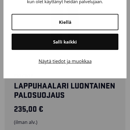
kun olet käyttänyt heidän palvelujaan.
Kiellä
Salli kaikki
Näytä tiedot ja muokkaa
26171512
LAPPUHAALARI LUONTAINEN
PALOSUOJAUS
235,00
€
(ilman alv.)