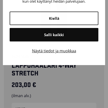
kun olet käyttänyt heidän palvelujaan.
Kiellä
Salli kaikki
Näytä tiedot ja muokkaa
26201645
LAPPUHAALARI 4-WAY
STRETCH
203,00
€
(ilman alv.)