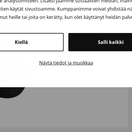
analysoimiseen. Lisäksi jaamme sosiaalisen median, mainos
iten käytät sivustoamme. Kumppanimme voivat yhdistää näit
anut heille tai joita on kerätty, kun olet käyttänyt heidän palv
Kiellä
Salli kaikki
Näytä tiedot ja muokkaa