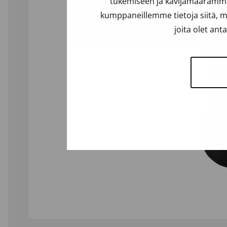
tukemiseen ja kävijämäärämme 
kumppaneillemme tietoja siitä, m
joita olet ant