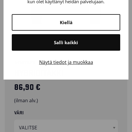
kun olet käyttänyt heidän palvelujaan.
Kiellä
Salli kaikki
Näytä tiedot ja muokkaa
34182526
HYBRIDITAKKI
86,90
€
(ilman alv.)
VÄRI