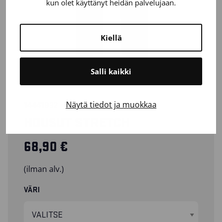
kun olet käyttänyt heidän palvelujaan.
Kiellä
Salli kaikki
Näytä tiedot ja muokkaa
14441832
HOUSUT STRETCH
68,90
€
(ilman alv.)
VÄRI