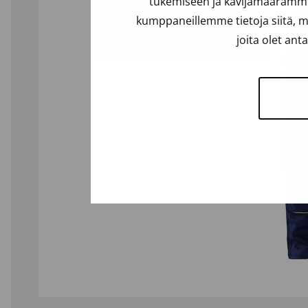
tukemiseen ja kävijämäärämme 
kumppaneillemme tietoja siitä, m
joita olet ant