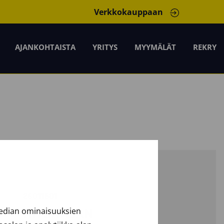
Verkkokauppaan
AJANKOHTAISTA
YRITYS
MYYMÄLÄT
REKRY
26011501
median ominaisuuksien
HITSAAJAN