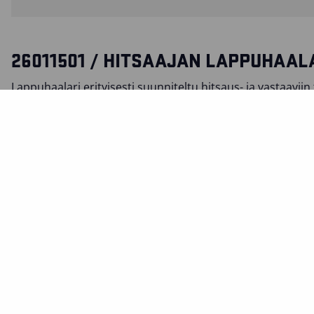
26011501 / HITSAAJAN LAPPUHAAL
Lappuhaalari erityisesti suunniteltu hitsaus- ja vastaaviin 
säädettävä vyötärö, rintatasku, polvisuojataskut ulkopuol
vasemmassa reidessä, mittatasku ja heijastavat yksityisk
lahkeissa ja vyölenkissä takana. Kestää teollisuuspesua. Se
EN ISO 11612, EN ISO 11611, IEC 61482-2, EN 14404 mukais
SERTIFIKAATIT
MATERIAALI JA PESUOHJEET
TOIMINNOT