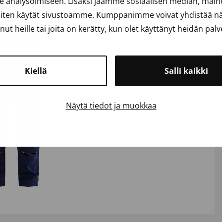
analysoimiseen. Lisäksi jaamme sosiaalisen median, mainos
iten käytät sivustoamme. Kumppanimme voivat yhdistää näit
anut heille tai joita on kerätty, kun olet käyttänyt heidän palv
Kiellä
Salli kaikki
Näytä tiedot ja muokkaa