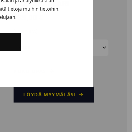
alan ja analytiikka-alan
LAPPUHAALARI
ä tietoja muihin tietoihin,
239,00
€
elujaan.
(ilman alv.)
KOKO
KOKO-OPAS
LÖYDÄ MYYMÄLÄSI