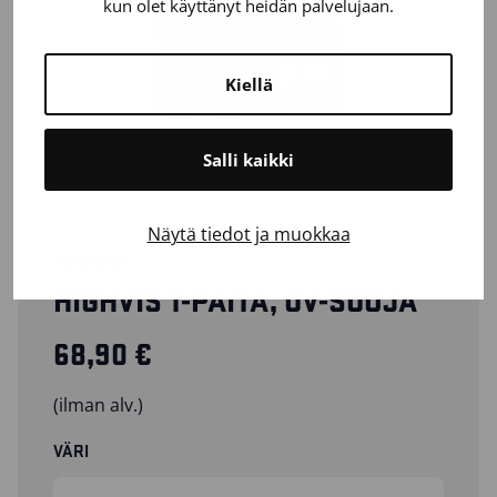
kun olet käyttänyt heidän palvelujaan.
Kiellä
Salli kaikki
Näytä tiedot ja muokkaa
33371051
HIGHVIS T-PAITA, UV-SUOJA
68,90
€
(ilman alv.)
VÄRI