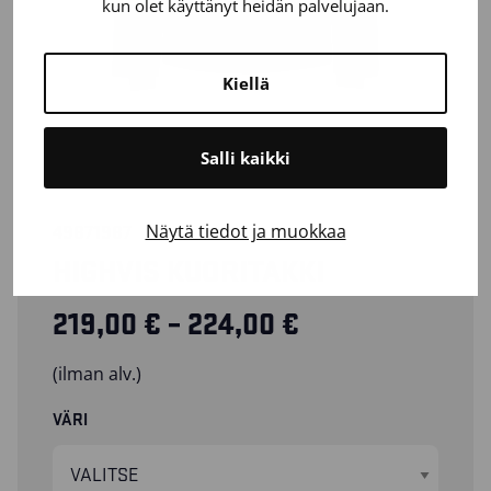
kun olet käyttänyt heidän palvelujaan.
Kiellä
Salli kaikki
Näytä tiedot ja muokkaa
49871987
HIGHVIS KUORITAKKI
Hintaluokka: 2
219,00
€
–
224,00
€
(ilman alv.)
VÄRI