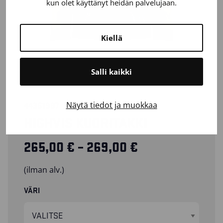
kun olet käyttänyt heidän palvelujaan.
Kiellä
Salli kaikki
Näytä tiedot ja muokkaa
44351987
HIGHVIS KUORITAKKI
Hintaluokka: 2
265,00
€
–
269,00
€
(ilman alv.)
VÄRI