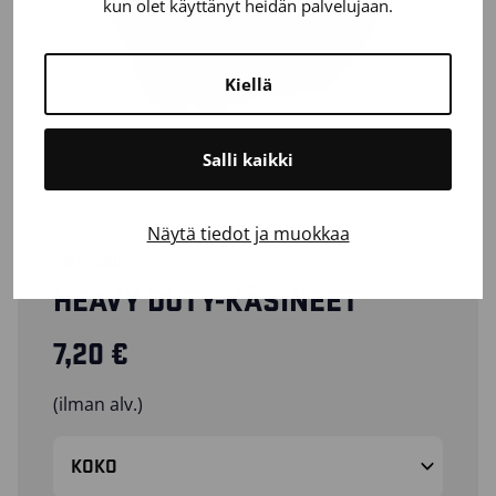
kun olet käyttänyt heidän palvelujaan.
Kiellä
Salli kaikki
Näytä tiedot ja muokkaa
28791405
HEAVY DUTY-KÄSINEET
7,20
€
(ilman alv.)
KOKO