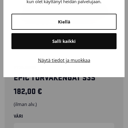
kun olet käyttänyt heidän palvelujaan.
Kiellä
Salli kaikki
Näytä tiedot ja muokkaa
22960000
EPIC TURVAKENGÄT S3S
182,00
€
(ilman alv.)
VÄRI