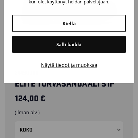
kun olet käyttänyt heidän palvelujaan.
Kiellä
Salli kaikki
Näytä tiedot ja muokkaa
24490000
ELITE TURVASANDAALI S1P
124,00
€
(ilman alv.)
KOKO