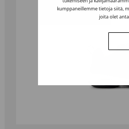
tukemiseen ja kävijämäärämme 
kumppaneillemme tietoja siitä, m
joita olet ant