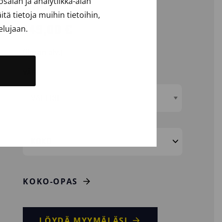
alan ja analytiikka-alan
S1PL
ä tietoja muihin tietoihin,
149,00
€
elujaan.
(ilman alv.)
VÄRI
KOKO
KOKO-OPAS
LÖYDÄ MYYMÄLÄSI