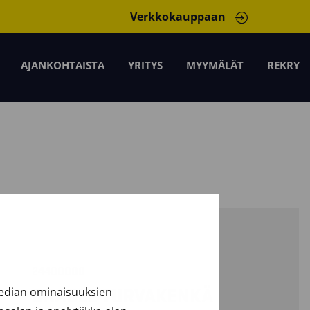
Verkkokauppaan
AJANKOHTAISTA
YRITYS
MYYMÄLÄT
REKRY
24400000
median ominaisuuksien
CRADLE TURVAKENKÄ