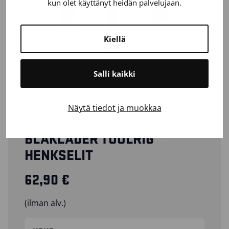
kun olet käyttänyt heidän palvelujaan.
Kiellä
Salli kaikki
Näytä tiedot ja muokkaa
25220000
BLÅKLÄDER TOOLRIG™
HENKSELIT
62,90
€
(ilman alv.)